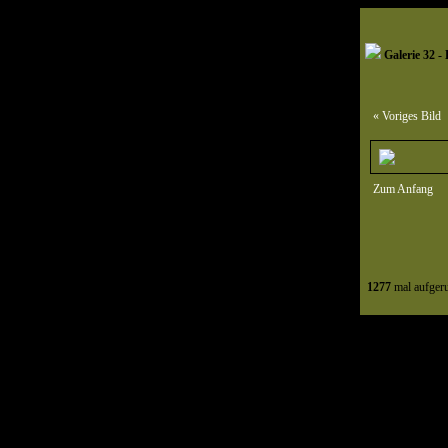
Galerie 32 - 
« Voriges Bild
Zum Anfang
1277
mal aufger