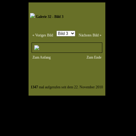
Galerie 32 - Bild 3
« Voriges Bild
Nächstes Bild »
Zum Anfang
Zum Ende
1347
mal aufgerufen seit dem 22. November 2010