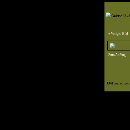
Galerie 32 - 
« Voriges Bild
Zum Anfang
1341
mal aufger