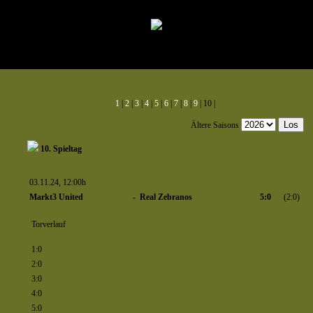
1
|
2
|
3
|
4
|
5
|
6
|
7
|
8
|
9
| 10 |
Ältere Saisons
10. Spieltag
03.11.24, 12:00h
Spiel 1306
Markt3 United
-
Real Zebranos
5:0
(2:0)
Torverlauf
1:0
2:0
3:0
4:0
5:0