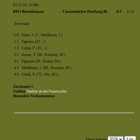
03.11.24, 12:00h
Spiel 1308
BWJ Bruckhausen
-
Chaotenkicker Duisburg 06
4:3
(1:2)
Torverlauf
1:0
Irmer, J. (7., Mehlbaum, J.)
1:1
Eigentor (25., -)
1:2
Udzik, P. (35., -)
2:2
Kunze, T. (48., Koschny, M.)
3:2
Eigentor (59., Peuker, M.)
4:2
Mehlbaum, J. (69., Koschny, M.)
4:3
Udzik, P. (75., Abe, M.)
Zuschauer
6
Stadion
Stadion an der Feuerwache
Besondere Vorkommnisse
-
Ältere Saisons