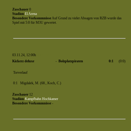
Zuschauer
0
Stadion
El Arena
Besondere Vorkommnisse
Auf Grund zu vieler Absagen von RZB wurde das
Spiel mit 5:0 für M3U gewertet.
03.11.24, 12:00h
Spiel 1307
Kickerz deluxe
-
Bolzplatzpiraten
0:1
(0:0)
Torverlauf
0:1
Migdalek, M. (68., Koch, C.)
Zuschauer
12
Stadion
Kampfbahn Hochkamer
Besondere Vorkommnisse
-