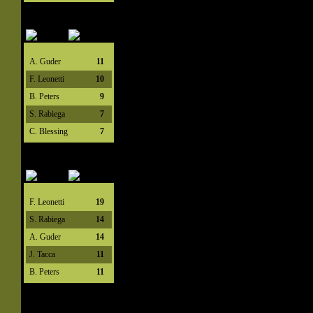
A. Guder
11
F. Leonetti
10
B. Peters
9
S. Rabiega
7
C. Blessing
7
F. Leonetti
19
S. Rabiega
14
A. Guder
14
J. Tacca
11
B. Peters
11