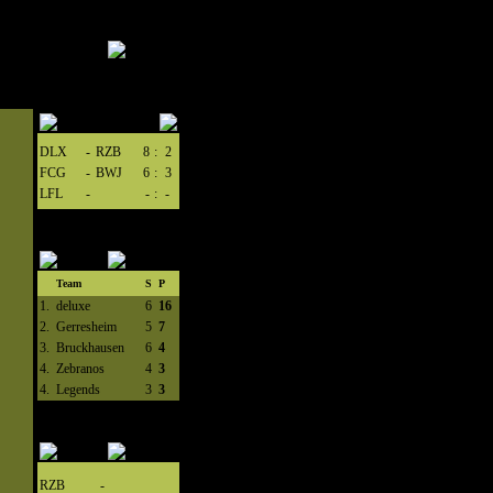
DLX
-
RZB
8
:
2
FCG
-
BWJ
6
:
3
LFL
-
-
:
-
Team
S
P
1.
deluxe
6
16
2.
Gerresheim
5
7
3.
Bruckhausen
6
4
4.
Zebranos
4
3
4.
Legends
3
3
RZB
-