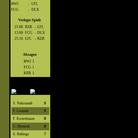
BWJ
-
LFL
FCG
-
DLX
Verlegte Spiele
23.08.
RZB
-
LFL
13.09.
FCG
-
DLX
25.10.
LFL
-
RZB
Absagen
BWJ
1
FCG
1
RZB
1
S. Nakrumah
9
F. Leonetti
9
F. Kreienbaum
8
C. Mrotzek
8
S. Rabiega
7