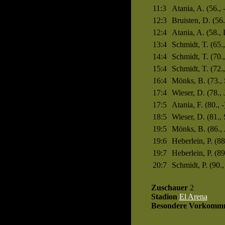
11:3
Atania, A. (56., -
12:3
Bruisten, D. (56
12:4
Atania, A. (58., 
13:4
Schmidt, T. (65.
14:4
Schmidt, T. (70.
15:4
Schmidt, T. (72.
16:4
Mönks, B. (73., 
17:4
Wieser, D. (78., 
17:5
Atania, F. (80., -
18:5
Wieser, D. (81., 
19:5
Mönks, B. (86., 
19:6
Heberlein, P. (88
19:7
Heberlein, P. (89
20:7
Schmidt, P. (90., 
Zuschauer
2
Stadion
El Arena
Besondere Vorkommn