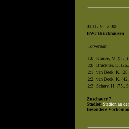
03.11.19, 12:00h
Spiel 
BWJ Bruckhausen
Torverlauf
1:0
Krause, M. (5., -)
2:0
Brückner, D. (26.
2:1
van Beek, K. (28.
2:2
van Beek, K. (42.
2:3
Schary, H. (75., S
Zuschauer
7
Stadion
Stadion an de
Besondere Vorkommn