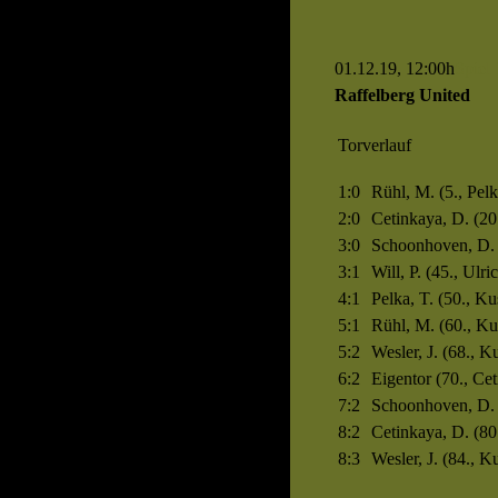
01.12.19, 12:00h
Spiel
Raffelberg United
Torverlauf
1:0
Rühl, M. (5., Pelk
2:0
Cetinkaya, D. (20
3:0
Schoonhoven, D. (
3:1
Will, P. (45., Ulric
4:1
Pelka, T. (50., Ku
5:1
Rühl, M. (60., Ku
5:2
Wesler, J. (68., K
6:2
Eigentor (70., Cet
7:2
Schoonhoven, D. 
8:2
Cetinkaya, D. (80
8:3
Wesler, J. (84., K