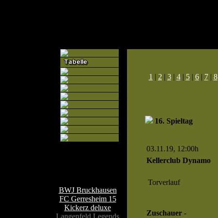
1
|
2
|
3
|
4
|
5
|
6
|
7
|
8
16. Spieltag
03.11.19, 12:00h
Spiel 
Kellerclub Dynamo
Teamseiten
Torverlauf
BWJ Bruckhausen
FC Gerresheim 15
Kickerz deluxe
Zuschauer
-
Langenfeld Legends