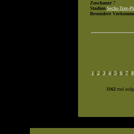
Zuschauer
7
Stadion
Sechs-Tore-Pl
Besondere Vorkommn
1
|
2
|
3
|
4
|
5
|
6
|
7
|
8
3162
mal aufge