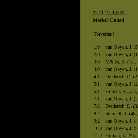
03.11.19, 12:00h
Spiel 
Markt3 United
Torverlauf
1:0
van Ooyen, J. (5
2:0
van Ooyen, J. (1
3:0
Mönks, B. (18., 
4:0
van Ooyen, J. (1
4:1
Diederich, D. (21
5:1
van Ooyen, J. (
6:1
Homan, K. (27.,
7:1
van Ooyen, J. (2
7:2
Diederich, D. (33
8:2
Schmidt, T. (48.
9:2
van Ooyen, J. (4
10:2
van Ooyen, J. (
11:2
Homan, K. (55.,