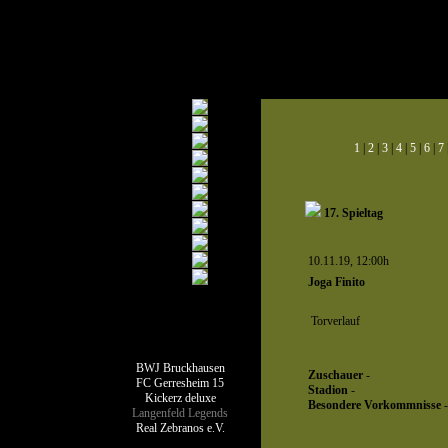
1
|
2
|
3
|
4
|
5
|
6
|
7
17. Spieltag
10.11.19, 12:00h
Spiel 1179
Joga Finito
Torverlauf
Teamseiten
BWJ Bruckhausen
Zuschauer
-
FC Gerresheim 15
Stadion
-
Kickerz deluxe
Besondere Vorkommnisse
-
Langenfeld Legends
Real Zebranos e.V.