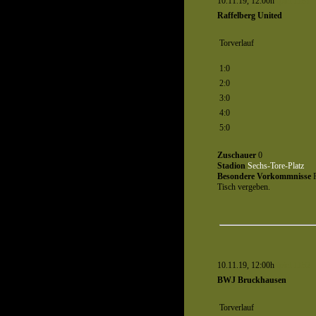
10.11.19, 12:00h
Spiel 1181
Raffelberg United
Torverlauf
1:0
2:0
3:0
4:0
5:0
Zuschauer
0
Stadion
Sechs-Tore-Platz
Besondere Vorkommnisse
P
Tisch vergeben.
10.11.19, 12:00h
Spiel 1182
BWJ Bruckhausen
Torverlauf