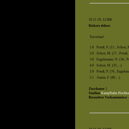
10.11.19, 12:00h
Spiel 1180
Kickerz deluxe
Torverlauf
1:0
Preuß, P. (11., Schrot, 
2:0
Schrot, M. (17., Preuß, 
3:0
Engelsmann, N. (34., Pe
4:0
Schrot, M. (35., -)
5:0
Preuß, P. (76., Engelsm
5:1
Atania, F. (80., -)
Zuschauer
1
Stadion
Kampfbahn Hochka
Besondere Vorkommnisse
-