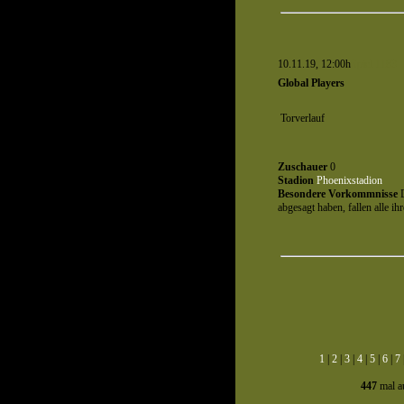
10.11.19, 12:00h
Spiel 1183
Global Players
Torverlauf
Zuschauer
0
Stadion
Phoenixstadion
Besondere Vorkommnisse
D
abgesagt haben, fallen alle ih
1
|
2
|
3
|
4
|
5
|
6
|
7
447
mal au