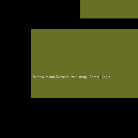
© 2004-2026 KLN
Zahlen, Design und Pflege: ursprünglich Frank Baade, nun Benjamin Pet
Webspace und Datenbank: ursprünglich Marcel Schmidt, nun Benjamin P
|
|
Impressum und Datenschutzerklärung
Admin
Login