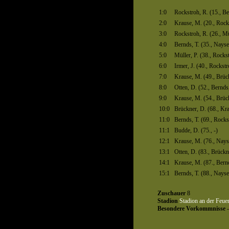
1:0
Rockstroh, R. (15., Be
2:0
Krause, M. (20., Rock
3:0
Rockstroh, R. (26., Mü
4:0
Bernds, T. (35., Nayse
5:0
Müller, P. (38., Rocks
6:0
Irmer, J. (40., Rockstr
7:0
Krause, M. (49., Brüc
8:0
Otten, D. (52., Bernds,
9:0
Krause, M. (54., Brüc
10:0
Brückner, D. (68., Kr
11:0
Bernds, T. (69., Rocks
11:1
Budde, D. (75., -)
12:1
Krause, M. (76., Nays
13:1
Otten, D. (83., Brückn
14:1
Krause, M. (87., Bernd
15:1
Bernds, T. (88., Nayse
Zuschauer
8
Stadion
Stadion an der Feue
Besondere Vorkommnisse
-