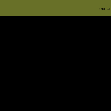
1281
mal 