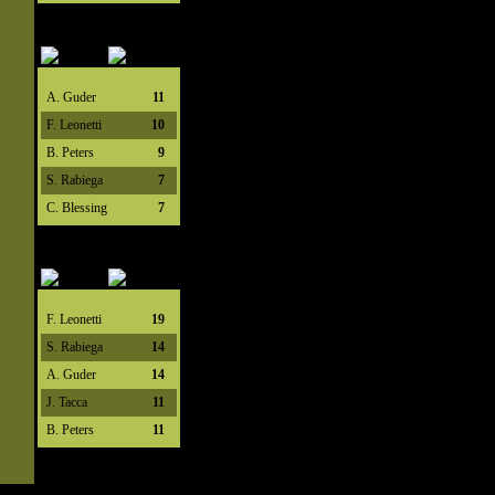
A. Guder
11
F. Leonetti
10
B. Peters
9
S. Rabiega
7
C. Blessing
7
F. Leonetti
19
S. Rabiega
14
A. Guder
14
J. Tacca
11
B. Peters
11