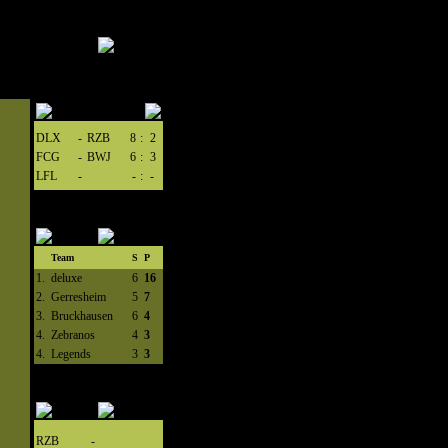
DLX
-
RZB
8
:
2
FCG
-
BWJ
6
:
3
LFL
-
-
:
-
Team
S
P
1.
deluxe
6
16
2.
Gerresheim
5
7
3.
Bruckhausen
6
4
4.
Zebranos
4
3
4.
Legends
3
3
RZB
-