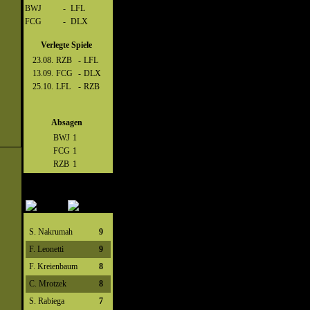
BWJ
-
LFL
FCG
-
DLX
Verlegte Spiele
23.08.
RZB
-
LFL
13.09.
FCG
-
DLX
25.10.
LFL
-
RZB
Absagen
BWJ
1
FCG
1
RZB
1
S. Nakrumah
9
F. Leonetti
9
F. Kreienbaum
8
C. Mrotzek
8
S. Rabiega
7