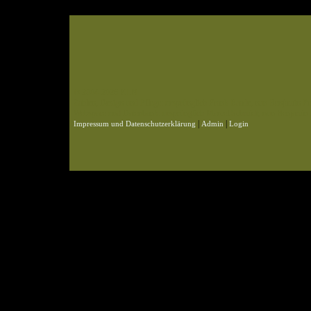
© 2004-2026 KLN
Zahlen, Design und Pflege: ursprünglich Frank Baade, nun Benjamin Pet
Webspace und Datenbank: ursprünglich Marcel Schmidt, nun Benjamin P
|
|
Impressum und Datenschutzerklärung
Admin
Login