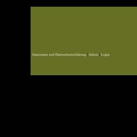
© 2004-2026 KLN
Zahlen, Design und Pflege: ursprünglich Frank Baade, nun Benjamin Pet
Webspace und Datenbank: ursprünglich Marcel Schmidt, nun Benjamin P
|
|
Impressum und Datenschutzerklärung
Admin
Login