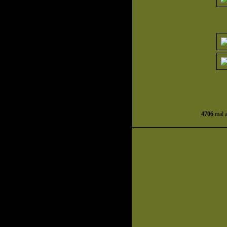
4706
mal a