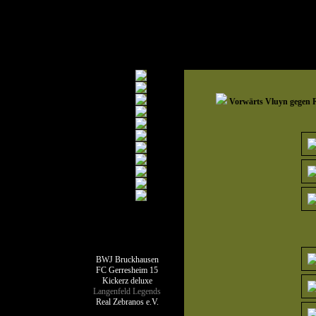
Vorwärts Vluyn gegen R
Teamseiten
BWJ Bruckhausen
FC Gerresheim 15
Kickerz deluxe
Langenfeld Legends
Real Zebranos e.V.