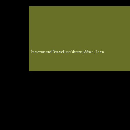
© 2004-2026 KLN
Zahlen, Design und Pflege: ursprünglich Frank Baade, nun Benjamin Pet
Webspace und Datenbank: ursprünglich Marcel Schmidt, nun Benjamin P
|
|
Impressum und Datenschutzerklärung
Admin
Login