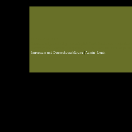
© 2004-2026 KLN
Zahlen, Design und Pflege: ursprünglich Frank Baade, nun Benjamin Pet
Webspace und Datenbank: ursprünglich Marcel Schmidt, nun Benjamin P
|
|
Impressum und Datenschutzerklärung
Admin
Login