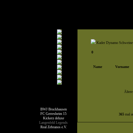
Kader Dynamo Schweinew
0
Name
Vorname
Älter
Teamseiten
BWJ Bruckhausen
FC Gerresheim 15
365
mal au
Kickerz deluxe
Langenfeld Legends
Real Zebranos e.V.