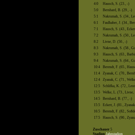
4:0
Hausch, S. (23., -)
5:0
Bernhard, B. (29., -)
5:1
Nakrumah, S. (34., Leo
6:1
Faulhaber, J. (34., Ber
7:1
Hausch, S. (43., Eckert
7:2
Nakrumah, S. (50., Leo
8:2
Livne, D. (50., -)
8:3
Nakrumah, S. (58., Gu
9:3
Hausch, S. (63., Barbi
9:4
Nakrumah, S. (64., Gu
10:4
Berendt, F. (65., Haus
11:4
Zyanak, C. (70., Bernh
12:4
Zyanak, C. (71., Welke
12:5
Schlifka, K. (72., Leone
13:5
Welke, L. (73., Livne,
14:5
Bernhard, B. (77., -)
15:5
Eckert, J. (81., Zyanak
16:5
Berendt, F. (82., Soßdo
17:5
Hausch, S. (90., Zyana
Zuschauer
5
Stadion
Jahnstadion