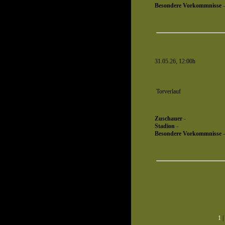
Besondere Vorkommnisse
-
31.05.26, 12:00h
Spiel 1353
Torverlauf
Zuschauer
-
Stadion
-
Besondere Vorkommnisse
-
1
|