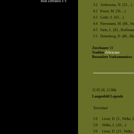
Real Zebranos e.V.
3:2
Ambrosius, N. (53., -)
4:2
Knust, M. (56., -)
4:3
Gräfe, S. (63., -)
4:4
Niersmann, M. (66., Ste
4:5
Stein, L. (83., Hoffman
5:5
Dettenberg, D. (86., Bl
Zuschauer
18
Stadion
Zebracana
Besondere Vorkommnisse
-
31.05.26, 12:00h
Spiel 1352
Langenfeld Legends
Torverlauf
1:0
Livne, D. (5., Welke, L
2:0
Welke, L. (10., -)
3:0
Livne, D. (15., Welke,