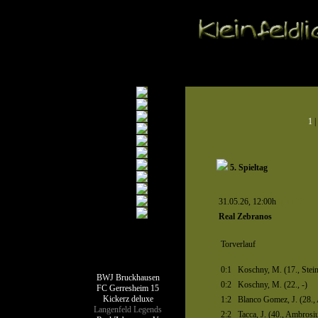
1
|
5. Spieltag
31.05.26, 12:00h
Spiel 1351
Real Zebranos
Torverlauf
Teamseiten
0:1
Koschny, M. (17., Stein
BWJ Bruckhausen
0:2
Koschny, M. (22., -)
FC Gerresheim 15
Kickerz deluxe
1:2
Blanco Gomez, J. (28.,
Langenfeld Legends
2:2
Tacca, J. (40., Ambrosi