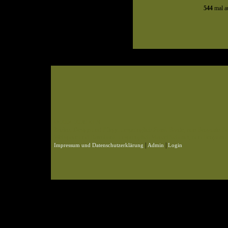
544
mal au
© 2004-2026 KLN
Zahlen, Design und Pflege: ursprünglich Frank Baade, nun Benjamin Pet
Webspace und Datenbank: ursprünglich Marcel Schmidt, nun Benjamin P
|
|
Impressum und Datenschutzerklärung
Admin
Login