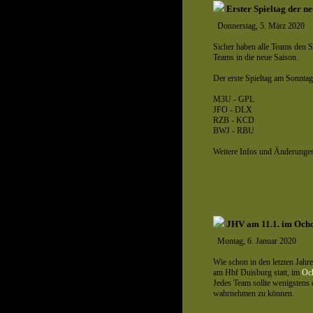
Erster Spieltag der n
Donnerstag, 5. März 2020
Sicher haben alle Teams den S
Teams in die neue Saison.
Der erste Spieltag am Sonntag
M3U - GPL
JFO - DLX
RZB - KCD
BWJ - RBU
Weitere Infos und Änderungen
JHV am 11.1. im Ocho
Montag, 6. Januar 2020
Wie schon in den letzten Jahr
am Hbf Duisburg statt, im
Oc
Jedes Team sollte wenigstens 
wahrnehmen zu können.