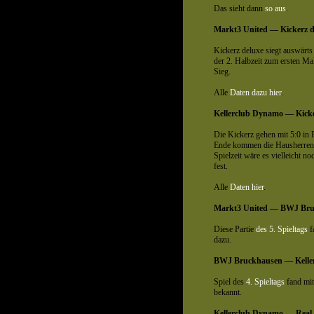
Das sieht dann
so aus
.
Markt3 United — Kickerz d
Kickerz deluxe siegt auswärts 
der 2. Halbzeit zum ersten Ma
Sieg.
Alle
Daten dazu hier
.
Kellerclub Dynamo — Kicke
Die Kickerz gehen mit 5:0 in 
Ende kommen die Hausherren a
Spielzeit wäre es vielleicht n
fest.
Alle
Daten hier
.
Markt3 United — BWJ Bru
Diese Partie
des 5. Spieltags
f
dazu.
BWJ Bruckhausen — Kelle
Spiel des
4. Spieltags
fand mit
bekannt.
Kellerclub Dynamo — Real 