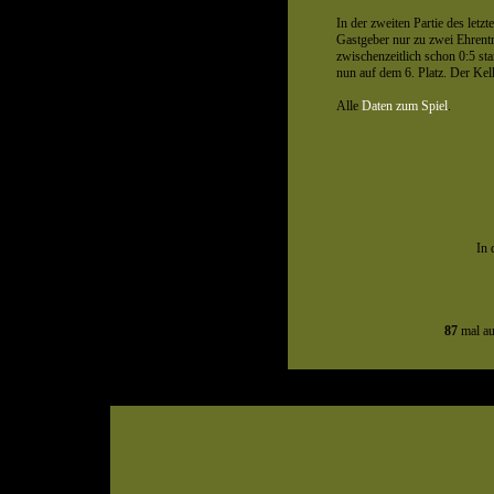
In der zweiten Partie des letz
Gastgeber nur zu zwei Ehrentr
zwischenzeitlich schon 0:5 sta
nun auf dem 6. Platz. Der Kell
Alle
Daten zum Spiel
.
In 
87
mal au