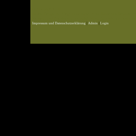
© 2004-2026 KLN
Zahlen, Design und Pflege: ursprünglich Frank Baade, nun Benjamin Pet
Webspace und Datenbank: ursprünglich Marcel Schmidt, nun Benjamin P
|
|
Impressum und Datenschutzerklärung
Admin
Login