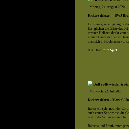
Montag, 24. August 2020
Kickerz deluxe — BWJ Bru
Ein Remis, selten genug in de
Erst glichen die Gäste das 0:2
zweiten Halbzeit direkt vom 
konnte keines der beiden Tea
man sich in Hochkamer vor sta
Alle Daten
zum Spiel
.
Ball rollt wieder trotz
Mittwoch, 22. Juli 2020
Kickerz deluxe - Markt3 Un
Im ersten Spiel nach der Coro
auch ersten Saisonspiel die G
erst in der Schlussminute fiel.
Rabiega und Preuß trafen je z