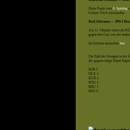
Diese Partie vom
6. Spieltag
w
Grünen Tisch entschieden.
Real Zebranos — BWJ Bru
Am 11. Oktober traten die RZ
gegen den Gast von der andere
Im Schema anzusehen
hier
.
Die Zahl der Absagen in der Si
der gegenwärtige Stand folgen
RZB 5
DLX 2
KCD 2
M3U 1
RBU 1
BWJ 0
Bruckhausen entführt 