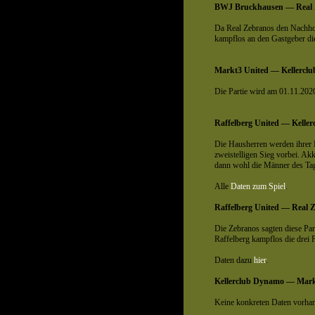
BWJ Bruckhausen — Real Z
Da Real Zebranos den Nachhol
kampflos an den Gastgeber dies
Markt3 United — Kellerclu
Die Partie wird am 01.11.202
Raffelberg United — Kelle
Die Hausherren werden ihrer 
zweistelligen Sieg vorbei. Ak
dann wohl die Männer des Tage
Alle
Daten zum Spiel
.
Raffelberg United — Real Z
Die Zebranos sagten diese Par
Raffelberg kampflos die drei 
Daten dazu
hier
.
Kellerclub Dynamo — Mark
Keine konkreten Daten vorhand