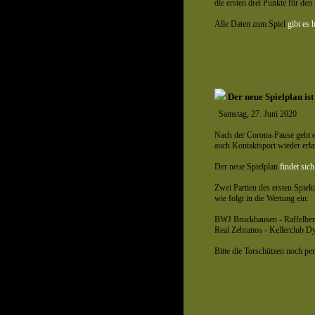
die ersten drei Punkte für de
Alle Daten zum Spiel
gibt es h
Der neue Spielplan ist
Samstag, 27. Juni 2020
Nach der Corona-Pause geht 
auch Kontaktsport wieder erlau
Der neue Spielplan
findet sich
Zwei Partien des ersten Spielt
wie folgt in die Wertung ein:
BWJ Bruckhausen - Raffelber
Real Zebranos - Kellerclub D
Bitte die Torschützen noch pe