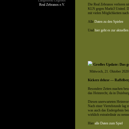
Langenfeld Legends
Die Real Zebranos verloren n
Real Zebranos e.V.
KLN gegen Markt3 United. Die 
mit vielen Möglichkeiten nach
Alle
Daten zu den Spielen
.
Und
hier geht es zur aktuellen
Großes Update: Das ge
Mittwoch, 21. Oktober 2020
Kickerz deluxe — Raffelber
Besondere Zeiten machen beso
das Heimrecht, da in Duisburg 
Diesen unerwarteten Heimvorte
Nach einer Viertelstunde lag m
was auch das Endergebnis bede
wirklich extraördinär zu nenne
Hier
alle Daten zum Spiel
.