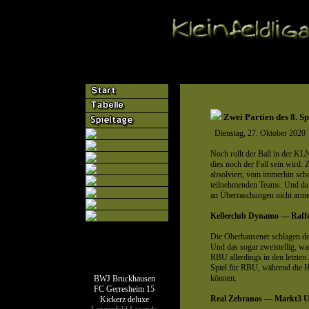
Zwei Partien des 8. Sp
Dienstag, 27. Oktober 2020
Noch rollt der Ball in der KLN
dies noch der Fall sein wird.
absolviert, vom immerhin scho
teilnehmenden Teams. Und da g
an Überraschungen nicht arme
Kellerclub Dynamo — Raffe
Die Oberhausener schlagen de
Und das sogar zweistellig, was
RBU allerdings in den letzten 
Teamseiten
Spiel für RBU, während die H
können.
BWJ Bruckhausen
FC Gerresheim 15
Real Zebranos — Markt3 Un
Kickerz deluxe