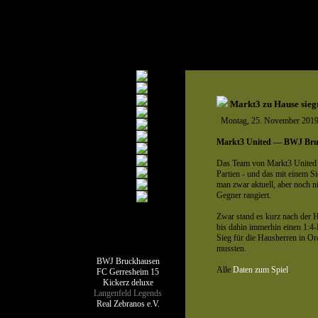
Markt3 zu Hause siegr
Montag, 25. November 201
Markt3 United — BWJ Bru
Das Team von Markt3 United b
Partien - und das mit einem S
man zwar aktuell, aber noch ni
Gegner rangiert.
Zwar stand es kurz nach der Ha
bis dahin immerhin einen 1:4-R
Sieg für die Hausherren in Or
Teamseiten
mussten.
BWJ Bruckhausen
Alle
Daten zum Spiel
.
FC Gerresheim 15
Kickerz deluxe
Langenfeld Legends
Real Zebranos e.V.