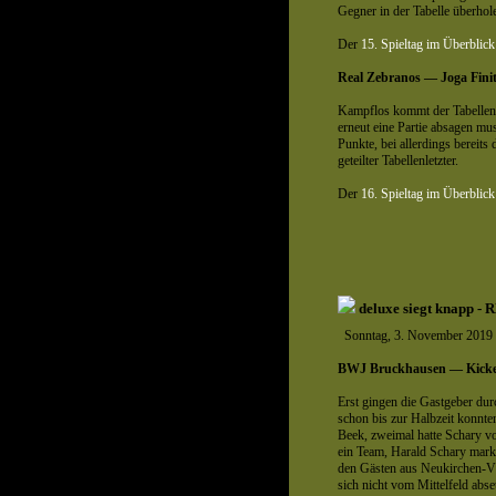
Gegner in der Tabelle überhol
Der
15. Spieltag im Überblick
Real Zebranos — Joga Finit
Kampflos kommt der Tabellenf
erneut eine Partie absagen m
Punkte, bei allerdings bereits
geteilter Tabellenletzter.
Der
16. Spieltag im Überblick
deluxe siegt knapp - 
Sonntag, 3. November 2019
BWJ Bruckhausen — Kicker
Erst gingen die Gastgeber du
schon bis zur Halbzeit konnte
Beek, zweimal hatte Schary vor
ein Team, Harald Schary markie
den Gästen aus Neukirchen-Vl
sich nicht vom Mittelfeld abs