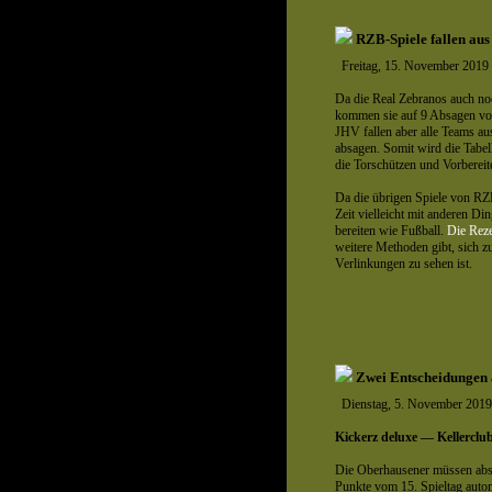
RZB-Spiele fallen aus
Freitag, 15. November 2019
Da die Real Zebranos auch noc
kommen sie auf 9 Absagen von
JHV fallen aber alle Teams aus
absagen. Somit wird die Tabell
die Torschützen und Vorbereite
Da die übrigen Spiele von RZB
Zeit vielleicht mit anderen Di
bereiten wie Fußball.
Die Reze
weitere Methoden gibt, sich zu
Verlinkungen zu sehen ist.
Zwei Entscheidungen
Dienstag, 5. November 2019
Kickerz deluxe — Kellercl
Die Oberhausener müssen absa
Punkte vom 15. Spieltag autom