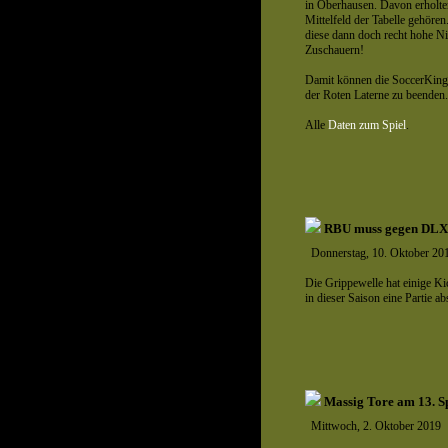
in Oberhausen. Davon erholten
Mittelfeld der Tabelle gehöre
diese dann doch recht hohe Ni
Zuschauern!
Damit können die SoccerKings
der Roten Laterne zu beenden.
Alle
Daten zum Spiel
.
RBU muss gegen DLX 
Donnerstag, 10. Oktober 20
Die Grippewelle hat einige K
in dieser Saison eine Partie 
Massig Tore am 13. Sp
Mittwoch, 2. Oktober 2019