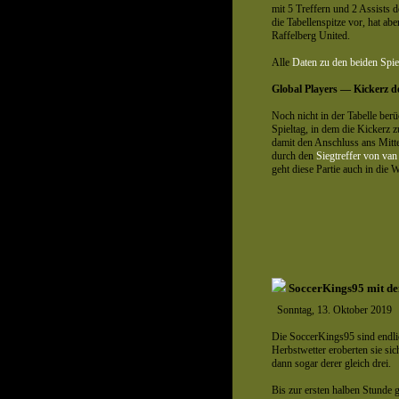
mit 5 Treffern und 2 Assists 
die Tabellenspitze vor, hat abe
Raffelberg United.
Alle
Daten zu den beiden Spie
Global Players — Kickerz de
Noch nicht in der Tabelle berü
Spieltag, in dem die Kickerz 
damit den Anschluss ans Mitte
durch den
Siegtreffer von van
geht diese Partie auch in die W
SoccerKings95 mit de
Sonntag, 13. Oktober 2019
Die SoccerKings95 sind endl
Herbstwetter eroberten sie sic
dann sogar derer gleich drei.
Bis zur ersten halben Stunde 