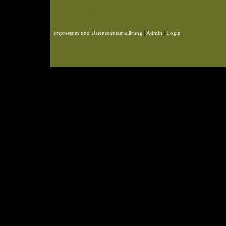
© 2004-2026 KLN
Zahlen, Design und Pflege: ursprünglich Frank Baade, nun Benjamin Pet
Webspace und Datenbank: ursprünglich Marcel Schmidt, nun Benjamin P
|
|
Impressum und Datenschutzerklärung
Admin
Login