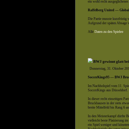
ein wohl recht ausgeglichenes
Raffelberg United — Global
Die Partie musste kurzfristig
Aufgrund der späten Absage we
Alle
Daten zu den Spielen
.
BWJ gewinnt glatt be
Donnerstag, 31. Oktober 20
SoccerKings95 — BWJ Bru
Im Nachholspiel vom 11. Spiel
SoccerKings aus Düsseldorf.
In dieser recht einseitigen Pa
Bruckhausen in der stets etwas
breite Mittelfeld bis Rang 6 an
In den Meisterkampf dürfte Br
vielleicht beste Platzierung i
ein Spiel weniger und könnte
Nachholspiele abwarten müss