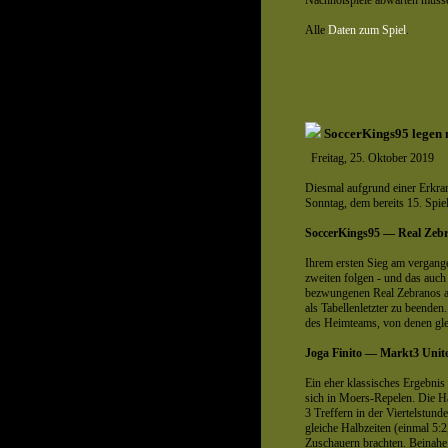
Alle
Daten zum Spiel
.
SoccerKings95 legen 
Freitag, 25. Oktober 2019
Diesmal aufgrund einer Erkran
Sonntag, dem bereits 15. Spiel
SoccerKings95 — Real Zebr
Ihrem ersten Sieg am vergange
zweiten folgen - und das auch
bezwungenen Real Zebranos a
als Tabellenletzter zu beende
des Heimteams, von denen glei
Joga Finito — Markt3 Unit
Ein eher klassisches Ergebnis i
sich in Moers-Repelen. Die Ha
3 Treffern in der Viertelstun
gleiche Halbzeiten (einmal 5:2
Zuschauern brachten. Beinahe