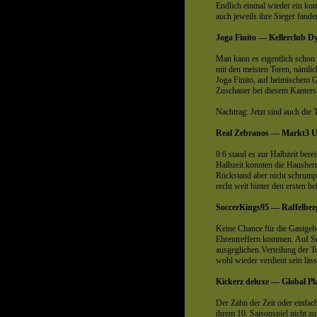
Endlich einmal wieder ein kompl
auch jeweils ihre Sieger fande
Joga Finito — Kellerclub 
Man kann es eigentlich schon 
mit den meisten Toren, nämlic
Joga Finito, auf heimischem 
Zuschauer bei diesem Kanters
Nachtrag: Jetzt sind auch die
Real Zebranos — Markt3 Un
0:6 stand es zur Halbzeit bere
Halbzeit konnten die Hausherr
Rückstand aber nicht schrump
recht weit hinter den ersten b
SoccerKings95 — Raffelber
Keine Chance für die Gastgebe
Ehrentreffern kommen. Auf Se
ausgeglichen Verteilung der T
wohl wieder verdient sein läss
Kickerz deluxe — Global Pla
Der Zahn der Zeit oder einfa
ihrem 10. Saisonspiel nicht zu